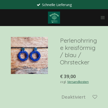
Schnelle Lieferung
Zum
Hauptinhalt
springen
Perlenohrring
e kreisförmig
/ blau /
Ohrstecker
€ 39,00
zzgl.
Versandkosten
Deaktiviert