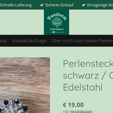
Schnelle Lieferung
Sicherer Einkauf
Einzigartige St
hop
Kontakt/Anfrage
Über mich und meine Perlen
Perlenstecke
schwarz / 
Edelstahl
€ 19,00
zzgl.
Versandkosten