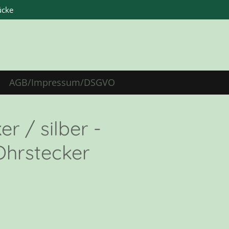
ücke
AGB/Impressum/DSGVO
r / silber -
Ohrstecker