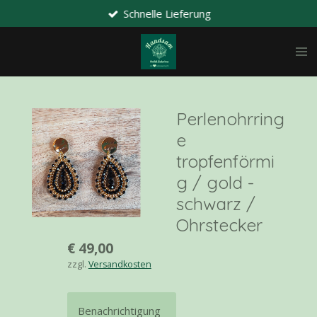
Schnelle Lieferung
Zum
Hauptinhalt
springen
Perlenohrring
e
tropfenförmi
g / gold -
schwarz /
Ohrstecker
€ 49,00
zzgl.
Versandkosten
Benachrichtigung